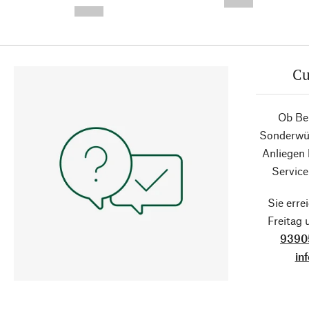
--,-- €
--,-- €
Cu
Ob Ber
Sonderwün
Anliegen
Service
Sie erre
Freitag
9390
in