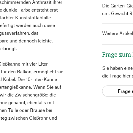
 schimmernden Anthrazit ihrer
Die Garten-Gie
e dunkle Farbe entsteht erst
cm. Gewicht 9
ärbter Kunststoffabfälle.
efertigt werden auch diese
gussverfahren, das
Weitere Artike
bare und dennoch leichte,
orbringt.
Frage zum
ießkanne mit vier Liter
Sie haben ein
für den Balkon, ermöglicht sie
die Frage hier
d Kübel. Die 10-Liter-Kanne
artengießkanne. Wenn Sie auf
Frage 
 wir die Zwischengröße: die
ne genannt, ebenfalls mit
en Tülle oder Brause bei
 Steg zwischen Gießrohr und