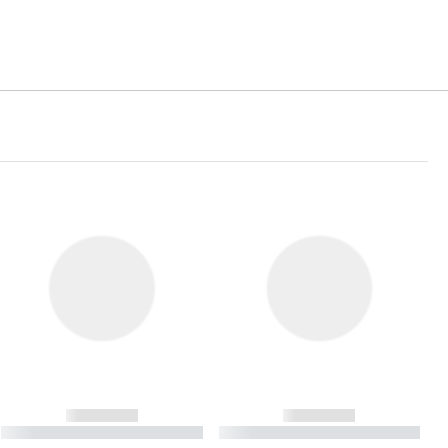
------------
------------
----------- ----------- ----------
----------- ----------- ----------
- -----------
-