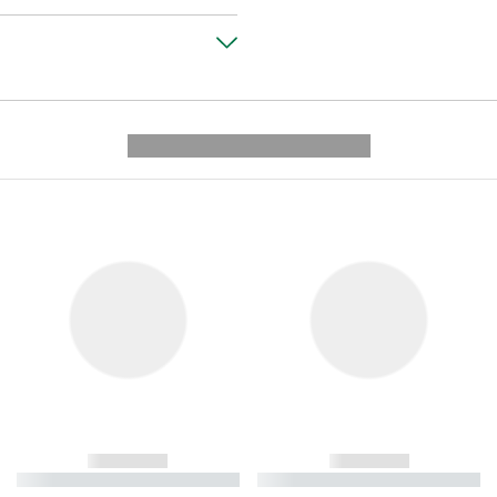
---------- --------------
------------
------------
----------- ----------- ----------
----------- ----------- ----------
-
-