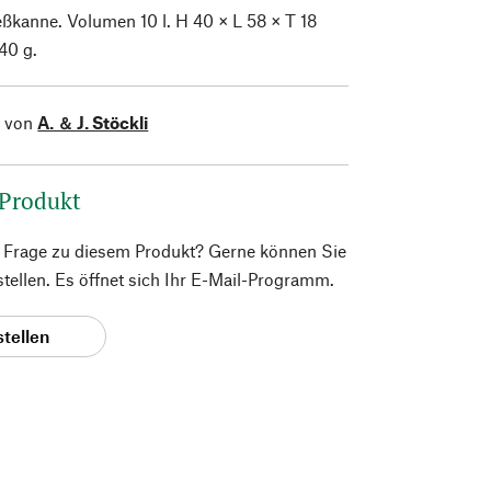
ßkanne. Volumen 10 l. H 40 × L 58 × T 18
40 g.
l von
A. ＆ J. Stöckli
 Produkt
e Frage zu diesem Produkt? Gerne können Sie
 stellen. Es öffnet sich Ihr E-Mail-Programm.
stellen