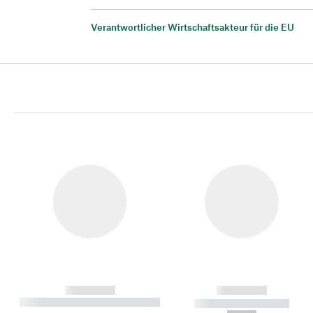
Verantwortlicher Wirtschaftsakteur für die EU
------------
------------
----------- ----------- ----------
----------- -----------
-