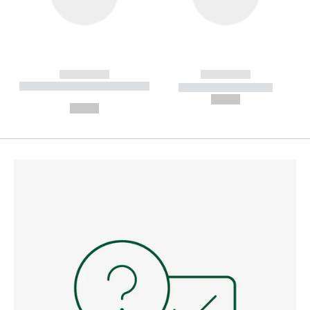
------------
------------
----------- ----------- --------
----------- -----------
---
--,-- €
--,-- €