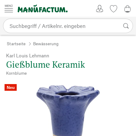
Zum Inhalt springen
Kundenkonto
Merkliste
0,0
Startseite
Bewässerung
Karl Louis Lehmann
Gießblume Keramik
Kornblume
Neu