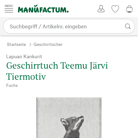
Zum Inhalt springen
Kundenkonto
Merkliste
0,0
Startseite
Geschirrtücher
Lapuan Kankurit
Geschirrtuch Teemu Järvi
Tiermotiv
Fuchs