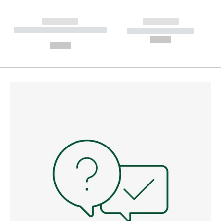
------------
------------
----------- ----------- --------
----------- -----------
---
--,-- €
--,-- €