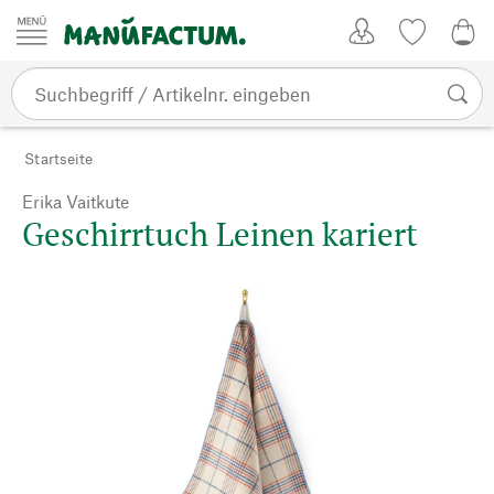
Zum Inhalt springen
Kundenkonto
Merkliste
0,0
Startseite
Erika Vaitkute
Geschirrtuch Leinen kariert