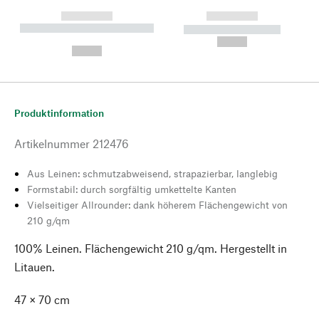
------------
------------
----------- ----------- --------
----------- -----------
---
--,-- €
--,-- €
Produktinformation
Artikelnummer
212476
Aus Leinen: schmutzabweisend, strapazierbar, langlebig
Formstabil: durch sorgfältig umkettelte Kanten
Vielseitiger Allrounder: dank höherem Flächengewicht von
210 g/qm
100% Leinen. Flächengewicht 210 g/qm. Hergestellt in
Litauen.
47 × 70 cm