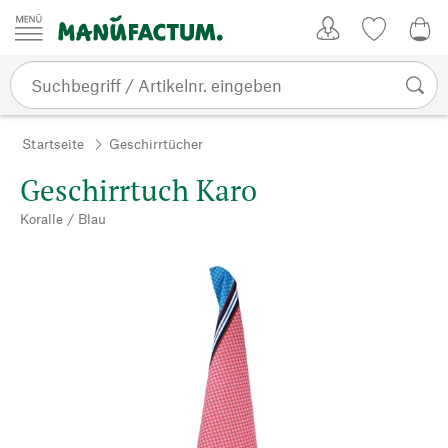
Zum Inhalt springen
Kundenkonto
Merkliste
0,0
Startseite
Geschirrtücher
Geschirrtuch Karo
Koralle / Blau