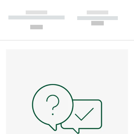
------------
------------
----------- ----------- --------
----------- -----------
---
--,-- €
--,-- €