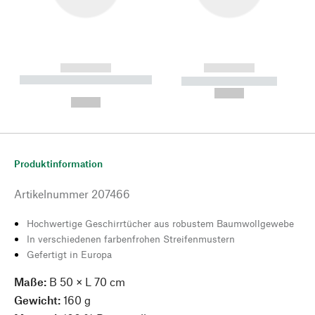
------------
------------
----------- ----------- --------
----------- -----------
---
--,-- €
--,-- €
Produktinformation
Artikelnummer
207466
Hochwertige Geschirrtücher aus robustem Baumwollgewebe
In verschiedenen farbenfrohen Streifenmustern
Gefertigt in Europa
Maße:
B 50 × L 70 cm
Gewicht:
160 g