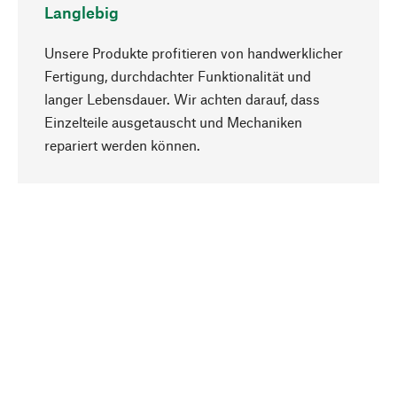
Langlebig
Unsere Produkte profitieren von handwerklicher
Fertigung, durchdachter Funktionalität und
langer Lebensdauer. Wir achten darauf, dass
Einzelteile ausgetauscht und Mechaniken
Nach oben
repariert werden können.
Bewusst
Nachhaltigkeit steht im Fokus unserer
Produktauswahl. Wir setzen auf natürliche
Inhaltsstoffe und Materialien, die gepflegt werden
können, sowie auf eine ressourcenschonende
und sozialverträgliche Produktion.