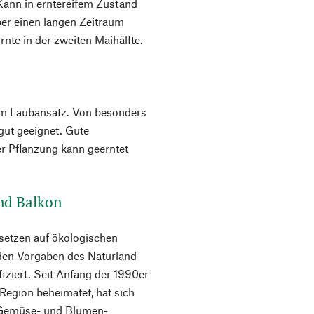
 Kann in erntereifem Zustand
ber einen langen Zeitraum
nte in der zweiten Maihälfte.
nem Laubansatz. Von besonders
ut geeignet. Gute
r Pflanzung kann geerntet
und Balkon
setzen auf ökologischen
 den Vorgaben des Naturland-
ifiziert. Seit Anfang der 1990er
egion beheimatet, hat sich
n Gemüse- und Blumen-