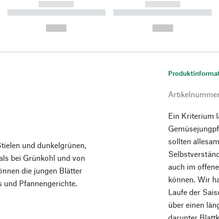
------------
------------
----------- ----------- ----------
----------- ----------- ----------
-
-
--,-- €
--,-- €
Produktinforma
Artikelnumme
Ein Kriterium 
Gemüsejungpfl
sollten allesa
Stielen und dunkelgrünen,
Selbstverständl
 als bei Grünkohl und von
auch im offene
nen die jungen Blätter
können. Wir ha
ls und Pfannengerichte.
Laufe der Sai
über einen län
darunter Blatt