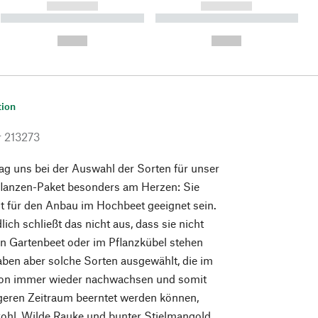
------------
------------
----------- ----------- ----------
----------- ----------- ----------
- -----------
-
--,-- €
--,-- €
tion
r
213273
lag uns bei der Auswahl der Sorten für unser
anzen-Paket besonders am Herzen: Sie
mt für den Anbau im Hochbeet geeignet sein.
ich schließt das nicht aus, dass sie nicht
n Gartenbeet oder im Pflanzkübel stehen
ben aber solche Sorten ausgewählt, die im
son immer wieder nachwachsen und somit
geren Zeitraum beerntet werden können,
kohl, Wilde Rauke und bunter Stielmangold.