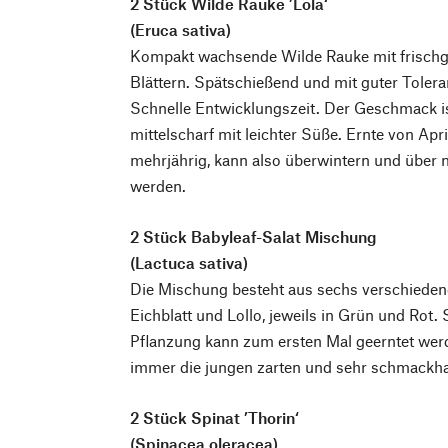
2 Stück Wilde Rauke ’Lola‘
(Eruca sativa)
Kompakt wachsende Wilde Rauke mit frischg
Blättern. Spätschießend und mit guter Toler
Schnelle Entwicklungszeit. Der Geschmack is
mittelscharf mit leichter Süße. Ernte von Apri
mehrjährig, kann also überwintern und über 
werden.
2 Stück Babyleaf-Salat Mischung
(Lactuca sativa)
Die Mischung besteht aus sechs verschiedene
Eichblatt und Lollo, jeweils in Grün und Rot.
Pflanzung kann zum ersten Mal geerntet wer
immer die jungen zarten und sehr schmackhaf
2 Stück Spinat ’Thorin‘
(Spinacea oleracea)