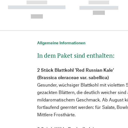
------------
------------
----------- ----------- ----------
----------- -----------
-
--,-- €
--,-- €
Allgemeine Informationen
In dem Paket sind enthalten:
2 Stück Blattkohl ’Red Russian Kale‘
(Brassica oleraceae var. sabellica)
Gesunder, wüchsiger Blattkohl mit violetten 
gezackten Blättern, die deutlich weicher sind
mildaromatischem Geschmack. Ab August kön
fortlaufend geerntet werden: für Salate, Bow
Mittlere Frosthärte.