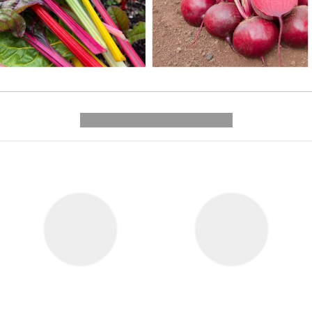
---------- --------------