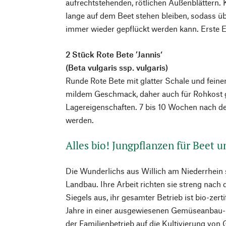
aufrechtstehenden, rötlichen Außenblättern.
lange auf dem Beet stehen bleiben, sodass ü
immer wieder gepflückt werden kann. Erste Er
2 Stück Rote Bete ’Jannis‘
(Beta vulgaris ssp. vulgaris)
Runde Rote Bete mit glatter Schale und fei
mildem Geschmack, daher auch für Rohkost g
Lagereigenschaften. 7 bis 10 Wochen nach de
werden.
Alles bio! Jungpflanzen für Beet 
Die Wunderlichs aus Willich am Niederrhein 
Landbau. Ihre Arbeit richten sie streng nach
Siegels aus, ihr gesamter Betrieb ist bio-zert
Jahre in einer ausgewiesenen Gemüseanbau-R
der Familienbetrieb auf die Kultivierung vo