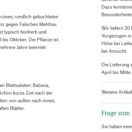
Dazu kombinie
Besonderheiten
rünen, rundlich gebuchteten
anz gegen Falschen Mehltau.
Wir liefern 20
t typisch feinherb und
Vorgezogen in 
l bis Oktober. Die Pflanze ist
Höhe bei Liefe
mehrere Jahre beerntet
bei Anzucht.
Die Lieferung 
April bis Mitte 
n Blattsalaten: Batavia,
Weitere Artike
 Schon kurze Zeit nach der
den: von außen nach innen,
ten Blätter.
Frage zum
Sie haben ein