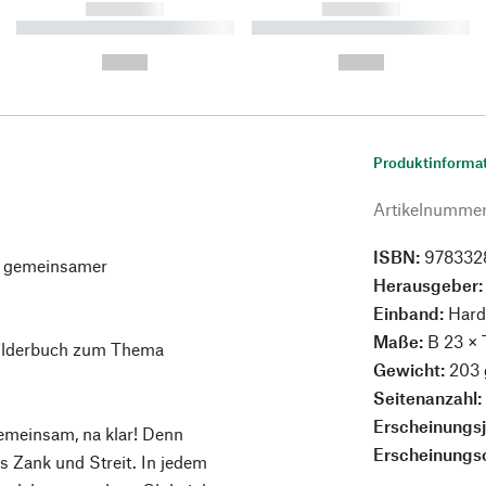
------------
------------
----------- ----------- ----------
----------- ----------- ----------
-
-
--,-- €
--,-- €
Produktinforma
Artikelnumme
ISBN:
978332
en gemeinsamer
Herausgeber
Einband:
Hard
Maße:
B 23 × 
bilderbuch zum Thema
Gewicht:
203 
Seitenanzahl
Erscheinungs
emeinsam, na klar! Denn
Erscheinungs
ls Zank und Streit. In jedem