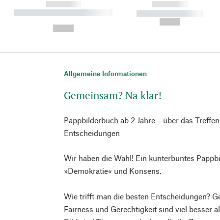
------------
------------
----------- ----------- ----------
----------- -----------
-
--,-- €
--,-- €
Allgemeine Informationen
Gemeinsam? Na klar!
Pappbilderbuch ab 2 Jahre – über das Treff
Entscheidungen
Wir haben die Wahl! Ein kunterbuntes Papp
»Demokratie« und Konsens.
Wie trifft man die besten Entscheidungen? G
Fairness und Gerechtigkeit sind viel besser a