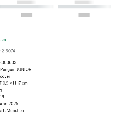
------------
------------
----------- ----------- ----------
----------- ----------- ----------
- -----------
-
--,-- €
--,-- €
tion
r
216074
8303633
:
Penguin JUNIOR
cover
T 0,9 × H 17 cm
g
:
16
jahr:
2025
ort:
München