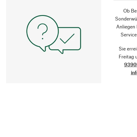
Ob Ber
Sonderwün
Anliegen
Service
Sie erre
Freitag
9390
in