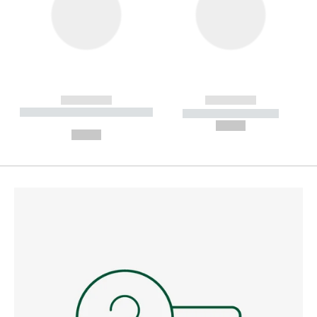
------------
------------
----------- ----------- --------
----------- -----------
---
--,-- €
--,-- €