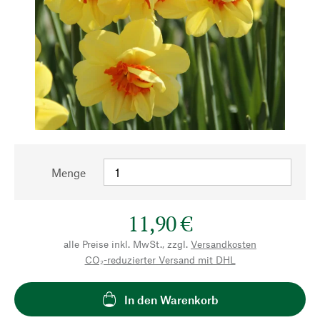
Menge
11,90 €
alle Preise inkl. MwSt., zzgl.
Versandkosten
CO₂-reduzierter Versand mit DHL
In den Warenkorb