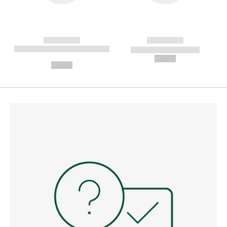
------------
------------
----------- ----------- --------
----------- -----------
---
--,-- €
--,-- €