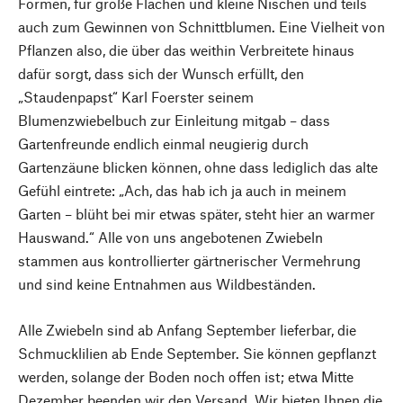
Formen, für große Flächen und kleine Nischen und teils
auch zum Gewinnen von Schnittblumen. Eine Vielheit von
Pflanzen also, die über das weithin Verbreitete hinaus
dafür sorgt, dass sich der Wunsch erfüllt, den
„Staudenpapst“ Karl Foerster seinem
Blumenzwiebelbuch zur Einleitung mitgab – dass
Gartenfreunde endlich einmal neugierig durch
Gartenzäune blicken können, ohne dass lediglich das alte
Gefühl eintrete: „Ach, das hab ich ja auch in meinem
Garten – blüht bei mir etwas später, steht hier an warmer
Hauswand.“ Alle von uns angebotenen Zwiebeln
stammen aus kontrollierter gärtnerischer Vermehrung
und sind keine Entnahmen aus Wildbeständen.
Alle Zwiebeln sind ab Anfang September lieferbar, die
Schmucklilien ab Ende September. Sie können gepflanzt
werden, solange der Boden noch offen ist; etwa Mitte
Dezember beenden wir den Versand. Wir bieten Ihnen die