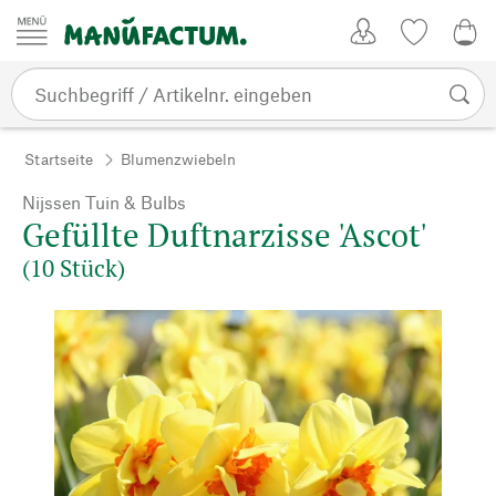
Zum Inhalt springen
Kundenkonto
Merkliste
0,0
Startseite
Blumenzwiebeln
Nijssen Tuin & Bulbs
Gefüllte Duftnarzisse 'Ascot'
(10 Stück)