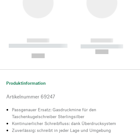
------------
------------
----------- ----------- --------
----------- -----------
---
--,-- €
--,-- €
Produktinformation
Artikelnummer
69247
Passgenauer Ersatz: Gasdruckmine für den
Taschenkugelschreiber Sterlingsilber
Kontinuierlicher Schreibfluss: dank Überdrucksystem
Zuverlässig: schreibt in jeder Lage und Umgebung