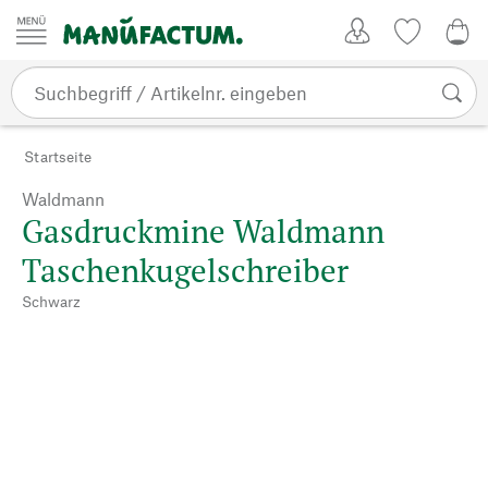
Zum Inhalt springen
Kundenkonto
Merkliste
0,0
Startseite
Waldmann
Gasdruckmine Waldmann
Taschenkugelschreiber
Schwarz