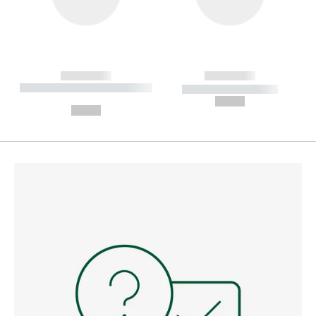
------------
------------
----------- ----------- --------
----------- -----------
---
--,-- €
--,-- €