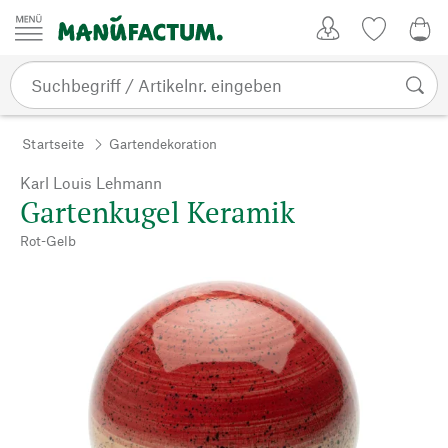
Zum Inhalt springen
Kundenkonto
Merkliste
0,0
Startseite
Gartendekoration
Karl Louis Lehmann
Gartenkugel Keramik
Rot-Gelb