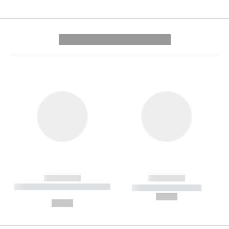
---------- --------------
------------
------------
----------- ----------- --------
----------- -----------
---
--,-- €
--,-- €