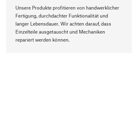
Unsere Produkte profitieren von handwerklicher
Fertigung, durchdachter Funktionalität und
langer Lebensdauer. Wir achten darauf, dass
Einzelteile ausgetauscht und Mechaniken
Nach oben
repariert werden können.
Bewusst
Nachhaltigkeit steht im Fokus unserer
Produktauswahl. Wir setzen auf natürliche
Inhaltsstoffe und Materialien, die gepflegt werden
können, sowie auf eine ressourcenschonende
und sozialverträgliche Produktion.