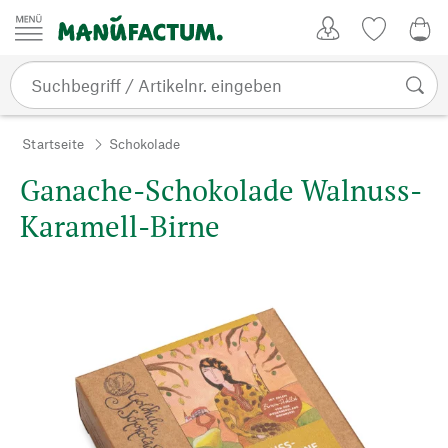
Zum Inhalt springen
Kundenkonto
Merkliste
0,0
Startseite
Schokolade
Ganache-Schokolade Walnuss-
Karamell-Birne