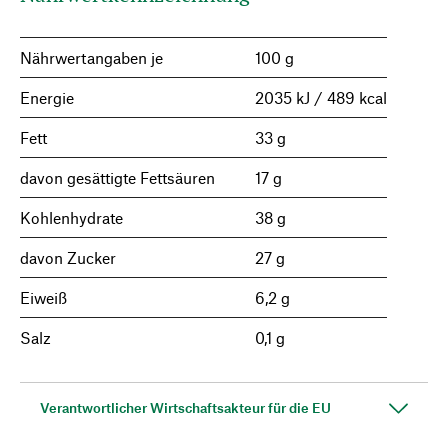
Nährwertangaben je
100 g
Energie
2035 kJ / 489 kcal
Fett
33 g
davon gesättigte Fettsäuren
17 g
Kohlenhydrate
38 g
davon Zucker
27 g
Eiweiß
6,2 g
Salz
0,1 g
Verantwortlicher Wirtschaftsakteur für die EU