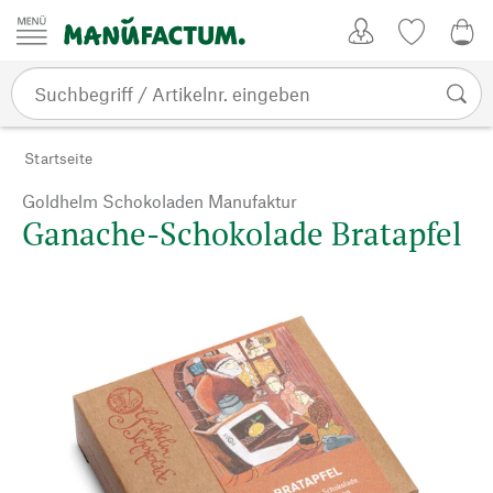
Zum Inhalt springen
Kundenkonto
Merkliste
0,0
Startseite
Goldhelm Schokoladen Manufaktur
Ganache-Schokolade Bratapfel