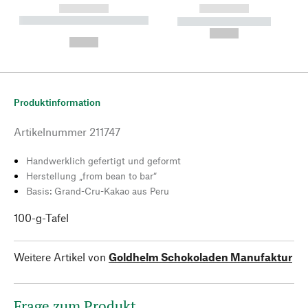
------------
------------
----------- ----------- --------
----------- -----------
---
--,-- €
--,-- €
Produktinformation
Artikelnummer
211747
Handwerklich gefertigt und geformt
Herstellung „from bean to bar“
Basis: Grand-Cru-Kakao aus Peru
100-g-Tafel
Weitere Artikel von
Goldhelm Schokoladen Manufaktur
Frage zum Produkt