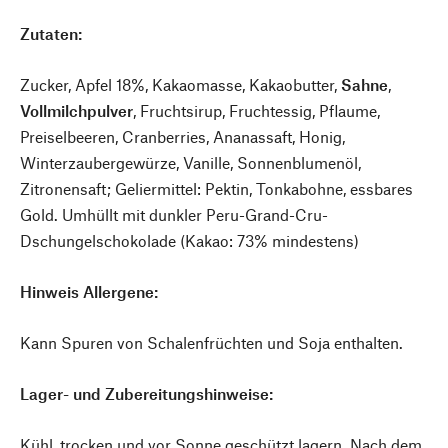
Zutaten:
Zucker, Apfel 18%, Kakaomasse, Kakaobutter,
Sahne
,
Vollmilchpulver
, Fruchtsirup, Fruchtessig, Pflaume,
Preiselbeeren, Cranberries, Ananassaft, Honig,
Winterzaubergewürze, Vanille, Sonnenblumenöl,
Zitronensaft; Geliermittel: Pektin, Tonkabohne, essbares
Gold. Umhüllt mit dunkler Peru-Grand-Cru-
Dschungelschokolade (Kakao: 73% mindestens)
Hinweis Allergene:
Kann Spuren von Schalenfrüchten und Soja enthalten.
Lager- und Zubereitungshinweise:
Kühl, trocken und vor Sonne geschützt lagern. Nach dem