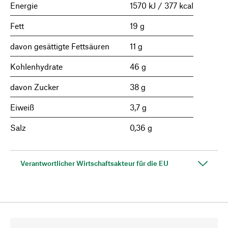
Energie
1570 kJ / 377 kcal
Fett
19 g
davon gesättigte Fettsäuren
11 g
Kohlenhydrate
46 g
davon Zucker
38 g
Eiweiß
3,7 g
Salz
0,36 g
Verantwortlicher Wirtschaftsakteur für die EU