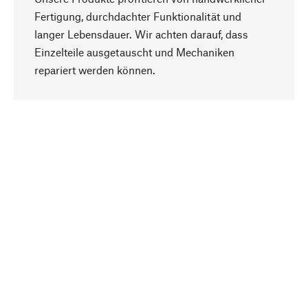
Fertigung, durchdachter Funktionalität und
langer Lebensdauer. Wir achten darauf, dass
Einzelteile ausgetauscht und Mechaniken
Nach oben
repariert werden können.
Bewusst
Nachhaltigkeit steht im Fokus unserer
Produktauswahl. Wir setzen auf natürliche
Inhaltsstoffe und Materialien, die gepflegt werden
können, sowie auf eine ressourcenschonende
und sozialverträgliche Produktion.