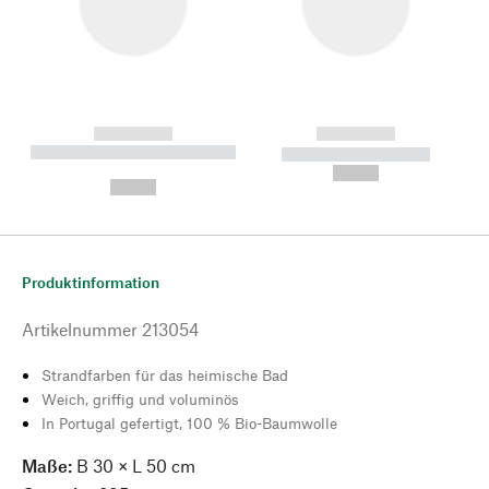
------------
------------
----------- ----------- --------
----------- -----------
---
--,-- €
--,-- €
Produktinformation
Artikelnummer
213054
Strandfarben für das heimische Bad
Weich, griffig und voluminös
In Portugal gefertigt, 100 % Bio-Baumwolle
Maße:
B 30 × L 50 cm