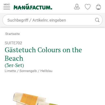
Zum Inhalt springen
Kundenkonto
Merkliste
0,0
Startseite
SUITE702
Gästetuch Colours on the
Beach
(3er-Set)
Limette / Sonnengelb / Hellblau