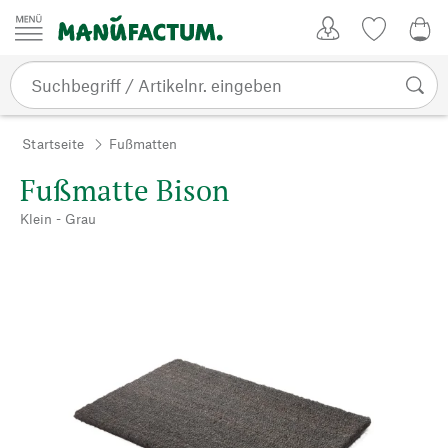
Zum Inhalt springen
Kundenkonto
Merkliste
0,0
Startseite
Fußmatten
Fußmatte Bison
Klein - Grau