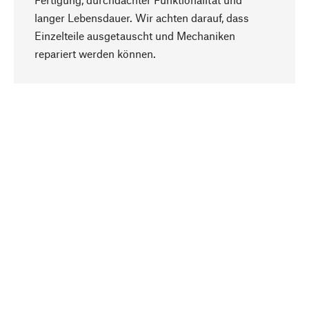
langer Lebensdauer. Wir achten darauf, dass
Einzelteile ausgetauscht und Mechaniken
Nach oben
repariert werden können.
Bewusst
Nachhaltigkeit steht im Fokus unserer
Produktauswahl. Wir setzen auf natürliche
Inhaltsstoffe und Materialien, die gepflegt werden
können, sowie auf eine ressourcenschonende
und sozialverträgliche Produktion.