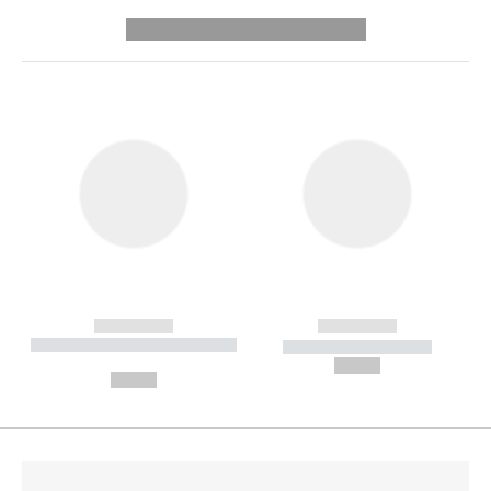
---------- --------------
------------
------------
----------- ----------- --------
----------- -----------
---
--,-- €
--,-- €