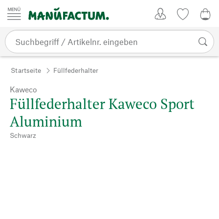
Zum Inhalt springen
Kundenkonto
Merkliste
0,0
Startseite
Füllfederhalter
Kaweco
Füllfederhalter Kaweco Sport
Aluminium
Schwarz