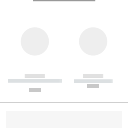
------------
------------
----------- ----------- --------
----------- -----------
---
--,-- €
--,-- €