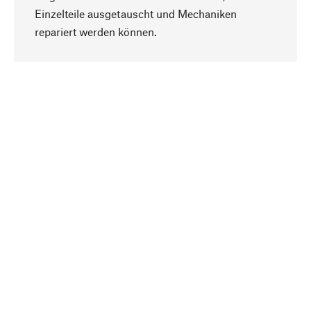
Einzelteile ausgetauscht und Mechaniken
Nach oben
repariert werden können.
Bewusst
Nachhaltigkeit steht im Fokus unserer
Produktauswahl. Wir setzen auf natürliche
Inhaltsstoffe und Materialien, die gepflegt werden
können, sowie auf eine ressourcenschonende
und sozialverträgliche Produktion.
Ausgewählt