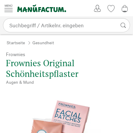
Zum Inhalt springen
Kundenkonto
Merkliste
0,0
Startseite
Gesundheit
Frownies
Frownies Original
Schönheitspflaster
Augen & Mund