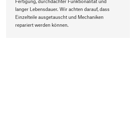
Fertigung, durchdachter Funktionalität und
langer Lebensdauer. Wir achten darauf, dass
Einzelteile ausgetauscht und Mechaniken
Nach oben
repariert werden können.
Bewusst
Nachhaltigkeit steht im Fokus unserer
Produktauswahl. Wir setzen auf natürliche
Inhaltsstoffe und Materialien, die gepflegt werden
können, sowie auf eine ressourcenschonende
und sozialverträgliche Produktion.