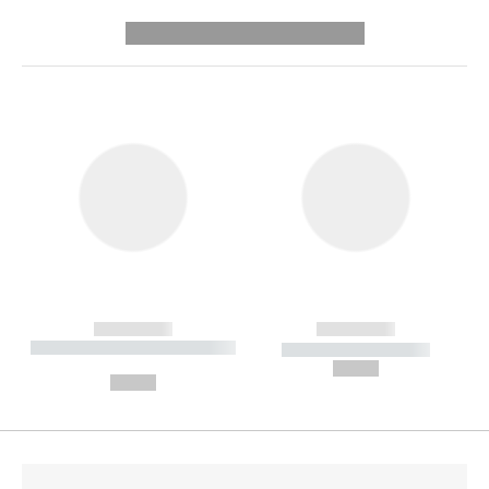
---------- --------------
------------
------------
----------- ----------- --------
----------- -----------
---
--,-- €
--,-- €