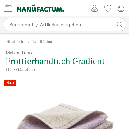
Zum Inhalt springen
Kundenkonto
Merkliste
0,0
Startseite
Handtücher
Maison Deux
Frottierhandtuch Gradient
Lila - Gästetuch
Neu