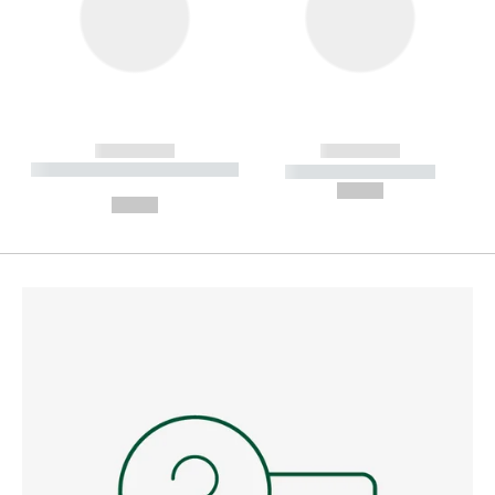
------------
------------
----------- ----------- --------
----------- -----------
---
--,-- €
--,-- €