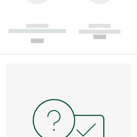
------------
------------
----------- ----------- --------
----------- -----------
---
--,-- €
--,-- €