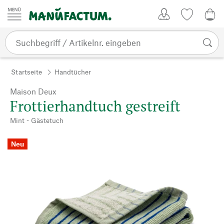
Zum Inhalt springen
Kundenkonto
Merkliste
0,0
Startseite
Handtücher
Maison Deux
Frottierhandtuch gestreift
Mint - Gästetuch
Neu