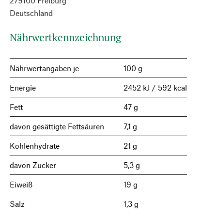
279100 Freiburg
Deutschland
Nährwertkennzeichnung
Nährwertangaben je
100 g
Energie
2452 kJ / 592 kcal
Fett
47 g
davon gesättigte Fettsäuren
7,1 g
Kohlenhydrate
21 g
davon Zucker
5,3 g
Eiweiß
19 g
Salz
1,3 g