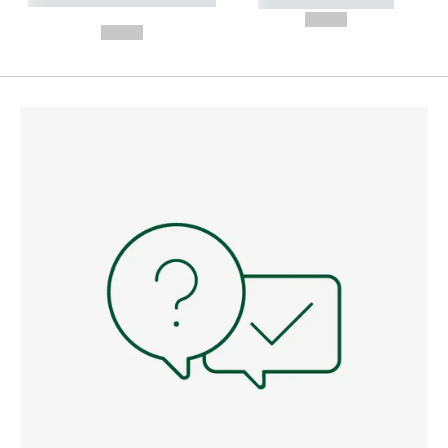
----------- -----------
---
--,-- €
--,-- €