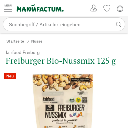
Zum Inhalt springen
Kundenkonto
Merkliste
0,0
Startseite
Nüsse
fairfood Freiburg
Freiburger Bio-Nussmix 125 g
Neu