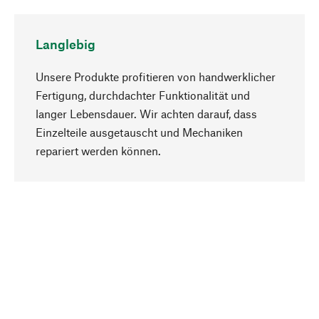
Langlebig
Unsere Produkte profitieren von handwerklicher
Fertigung, durchdachter Funktionalität und
langer Lebensdauer. Wir achten darauf, dass
Einzelteile ausgetauscht und Mechaniken
Nach oben
repariert werden können.
Bewusst
Nachhaltigkeit steht im Fokus unserer
Produktauswahl. Wir setzen auf natürliche
Inhaltsstoffe und Materialien, die gepflegt werden
können, sowie auf eine ressourcenschonende