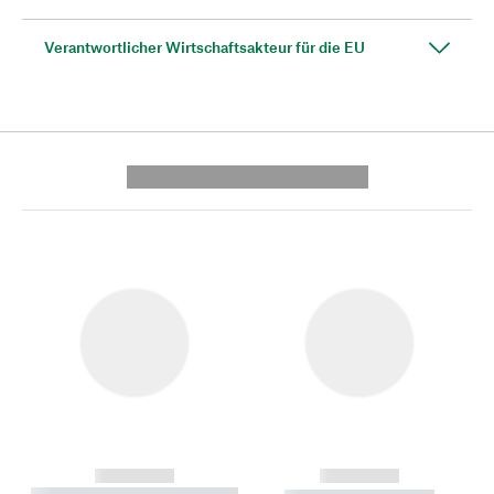
Verantwortlicher Wirtschaftsakteur für die EU
---------- --------------
------------
------------
----------- ----------- --------