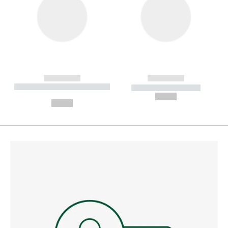
------------
------------
----------- ----------- --------
----------- -----------
---
--,-- €
--,-- €