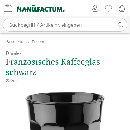
Zum Inhalt springen
Kundenkonto
Merkliste
0,0
Startseite
Tassen
Duralex
Französisches Kaffeeglas
schwarz
250ml