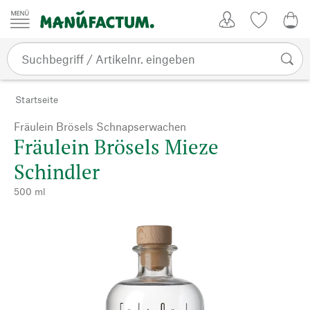
Zum Inhalt springen
Kundenkonto
Merkliste
0,0
Startseite
Fräulein Brösels Schnapserwachen
Fräulein Brösels Mieze
Schindler
500 ml