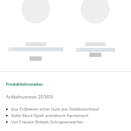
------------
------------
----------- ----------- --------
----------- -----------
---
--,-- €
--,-- €
Produktinformation
Artikelnummer
203415
Aus Erdbeeren erster Güte aus Süddeutschland
Süße-Säure-Spiel: aromatisch-harmonisch
Von Fräulein Brösels Schnapserwachen