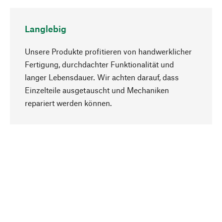
Langlebig
Unsere Produkte profitieren von handwerklicher
Fertigung, durchdachter Funktionalität und
langer Lebensdauer. Wir achten darauf, dass
Einzelteile ausgetauscht und Mechaniken
Nach oben
repariert werden können.
Bewusst
Nachhaltigkeit steht im Fokus unserer
Produktauswahl. Wir setzen auf natürliche
Inhaltsstoffe und Materialien, die gepflegt werden
können, sowie auf eine ressourcenschonende