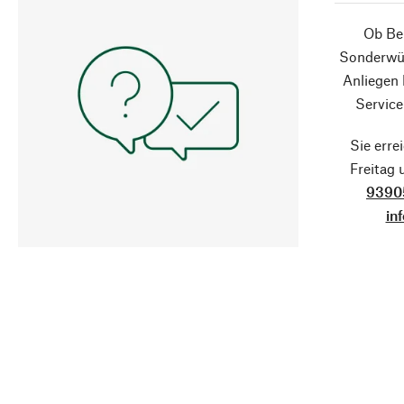
Ob Ber
Sonderwün
Anliegen
Service
Sie erre
Freitag
9390
in