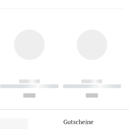
------------
------------
----------- ----------- ----------
----------- ----------- ----------
- -----------
-
--,-- €
--,-- €
Gutscheine