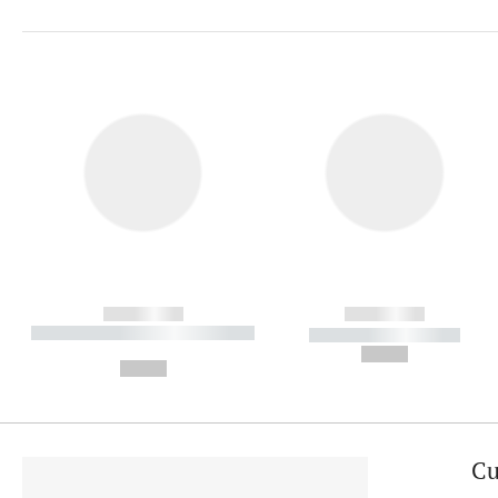
------------
------------
----------- ----------- ----------
----------- -----------
-
--,-- €
--,-- €
Cu