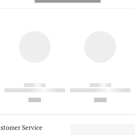
------------
------------
----------- ----------- ----------
----------- ----------- ----------
-
-
--,-- €
--,-- €
stomer Service