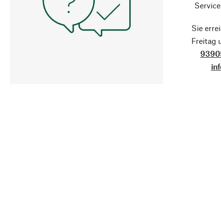
Service
Sie erre
Freitag
9390
in