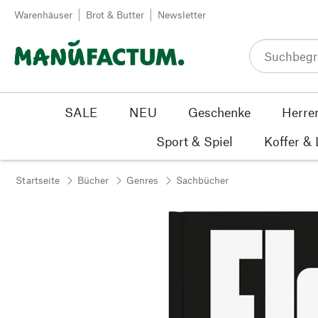
Zum Inhalt springen
Warenhäuser
Brot & Butter
Newsletter
SALE
NEU
Geschenke
Herre
Sport & Spiel
Koffer &
Startseite
Bücher
Genres
Sachbücher