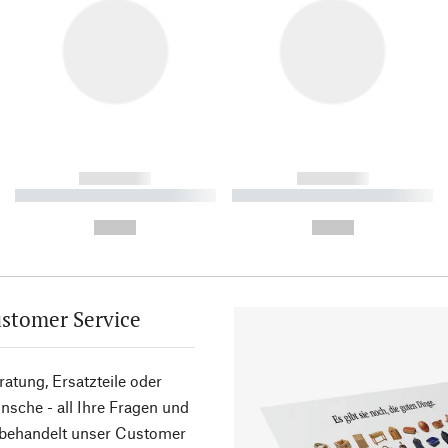
------------
------------
----------- ----------- ----------
----------- ----------- ----------
-
-
--,-- €
--,-- €
stomer Service
atung, Ersatzteile oder
sche - all Ihre Fragen und
 behandelt unser Customer