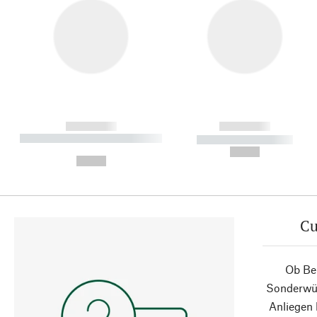
------------
------------
----------- ----------- ----------
----------- -----------
-
--,-- €
--,-- €
Cu
Ob Ber
Sonderwün
Anliegen