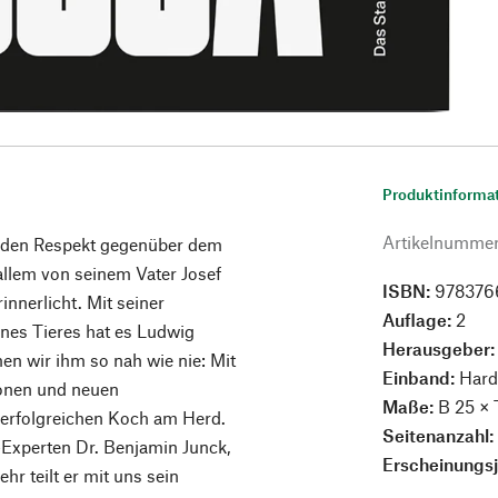
Produktinforma
Artikelnumme
d den Respekt gegenüber dem
allem von seinem Vater Josef
ISBN:
978376
innerlicht. Mit seiner
Auflage:
2
ines Tieres hat es Ludwig
Herausgeber
n wir ihm so nah wie nie: Mit
Einband:
Hard
ionen und neuen
Maße:
B 25 × 
 erfolgreichen Koch am Herd.
Seitenanzahl
Experten Dr. Benjamin Junck,
Erscheinungs
r teilt er mit uns sein