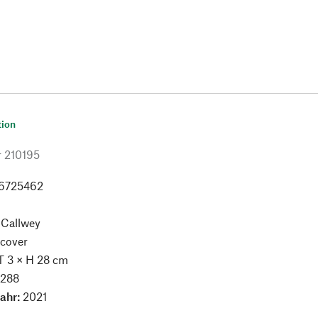
tion
r
210195
6725462
:
Callwey
cover
T 3 × H 28 cm
:
288
jahr:
2021