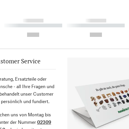
------------
------------
----------- ----------- ----------
----------- ----------- ----------
-
-
--,-- €
--,-- €
stomer Service
atung, Ersatzteile oder
sche - all Ihre Fragen und
 behandelt unser Customer
 persönlich und fundiert.
ichen uns von Montag bis
 unter der Nummer
02309