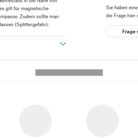
einesfalls in die Nähe von
Sie haben ein
s gilt für magnetische
die Frage hier
ompasse. Zudem sollte man
lassen (Splittergefahr).
Frage 
---------- --------------