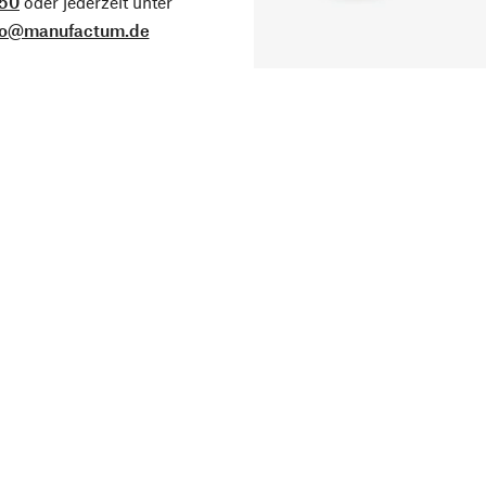
50
oder jederzeit unter
fo@manufactum.de