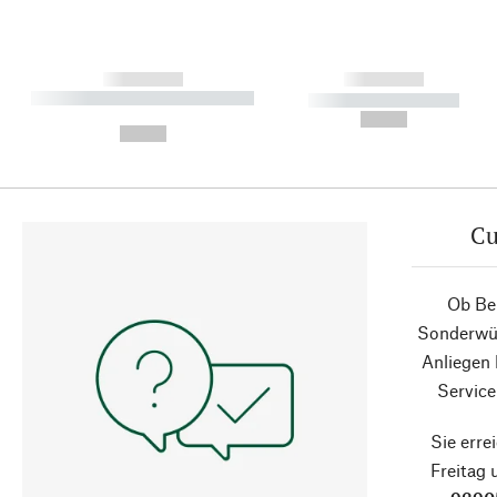
------------
------------
----------- ----------- ----------
----------- -----------
-
--,-- €
--,-- €
Cu
Ob Ber
Sonderwün
Anliegen
Service
Sie erre
Freitag