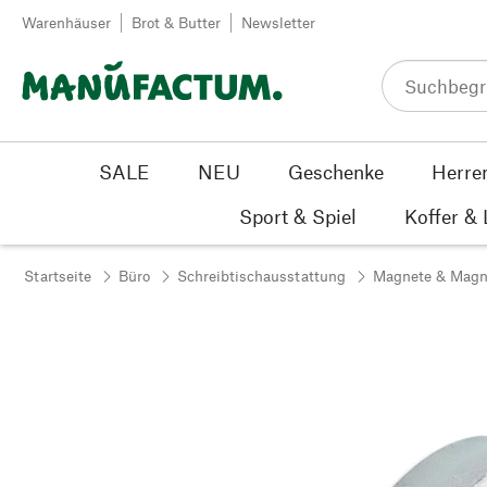
Zum Inhalt springen
Warenhäuser
Brot & Butter
Newsletter
SALE
NEU
Geschenke
Herre
Sport & Spiel
Koffer &
Startseite
Büro
Schreibtischausstattung
Magnete & Mag