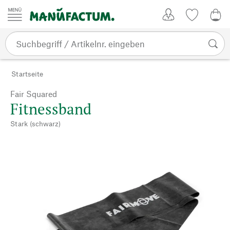
Zum Inhalt springen
Kundenkonto
Merkliste
0,0
Startseite
Fair Squared
Fitnessband
Stark (schwarz)