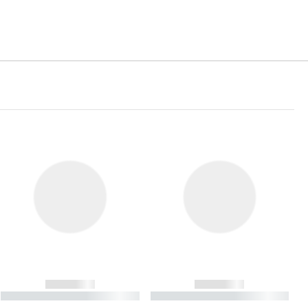
------------
------------
----------- ----------- ----------
----------- ----------- ----------
- -----------
-