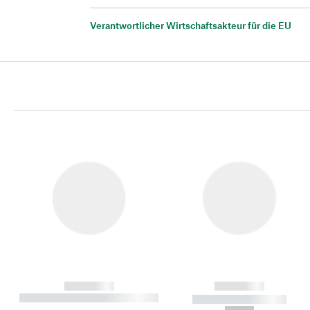
Verantwortlicher Wirtschaftsakteur für die EU
------------
------------
----------- ----------- ----------
----------- -----------
-