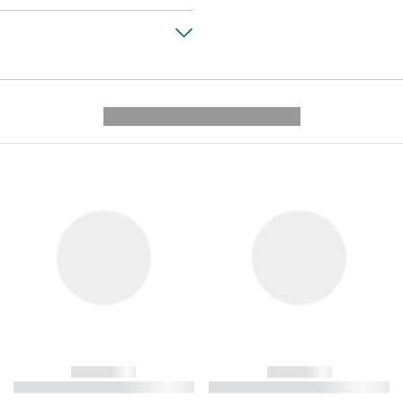
---------- --------------
------------
------------
----------- ----------- ----------
----------- ----------- ----------
-
-