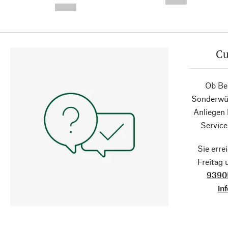
--,-- €
--,-- €
Cu
Ob Ber
Sonderwün
Anliegen
Service
Sie erre
Freitag
9390
in