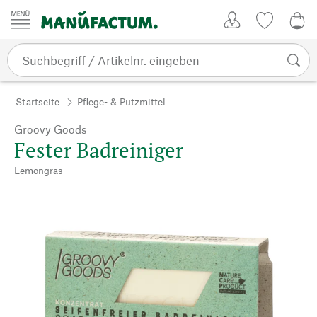
Zum Inhalt springen
Kundenkonto
Merkliste
0,0
Startseite
Pflege- & Putzmittel
Groovy Goods
Fester Badreiniger
Lemongras