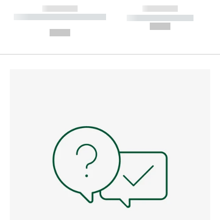
------------
------------
----------- ----------- --------
----------- -----------
---
--,-- €
--,-- €