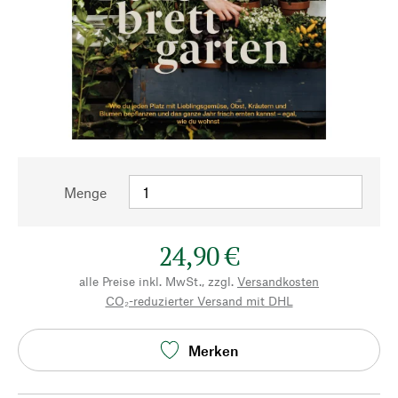
Menge
24,90 €
alle Preise inkl. MwSt., zzgl.
Versandkosten
CO₂-reduzierter Versand mit DHL
Merken