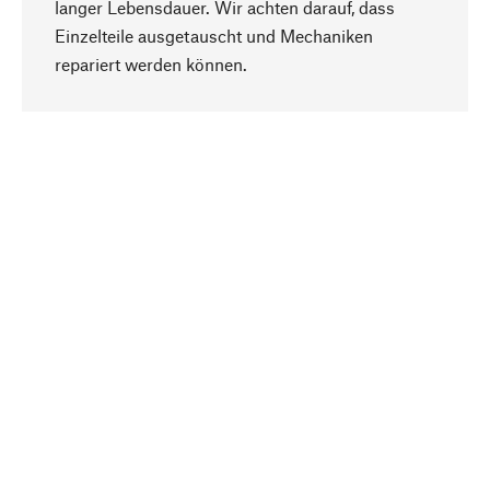
langer Lebensdauer. Wir achten darauf, dass
Einzelteile ausgetauscht und Mechaniken
Nach oben
repariert werden können.
Bewusst
Nachhaltigkeit steht im Fokus unserer
Produktauswahl. Wir setzen auf natürliche
Inhaltsstoffe und Materialien, die gepflegt werden
können, sowie auf eine ressourcenschonende
und sozialverträgliche Produktion.
Ausgewählt