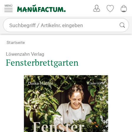
Zum Inhalt springen
Kundenkonto
Merkliste
0,0
Startseite
Löwenzahn Verlag
Fensterbrettgarten