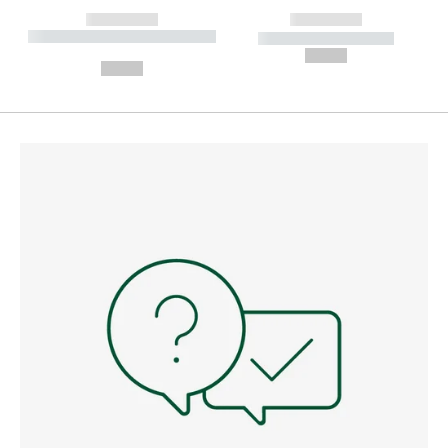
------------
------------
----------- ----------- --------
----------- -----------
---
--,-- €
--,-- €