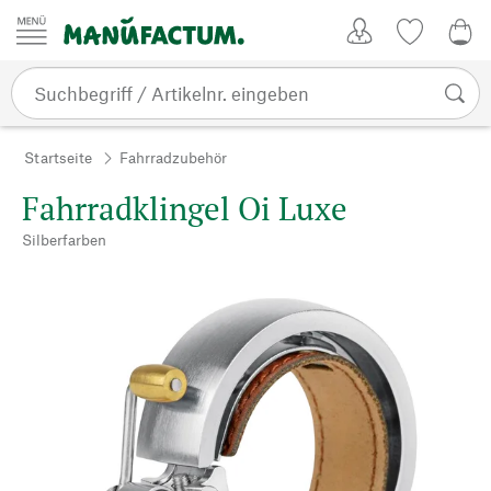
Zum Inhalt springen
Kundenkonto
Merkliste
0,0
Startseite
Fahrradzubehör
Fahrradklingel Oi Luxe
Silberfarben