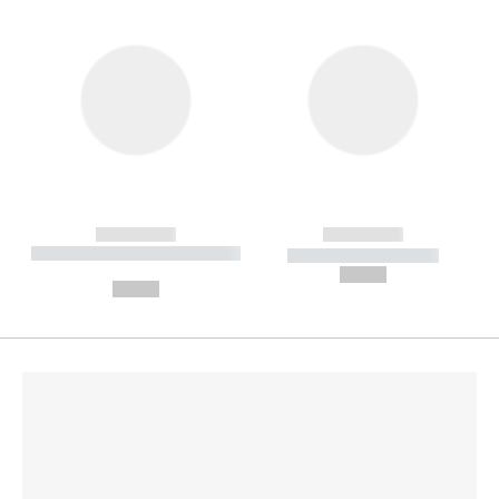
------------
------------
----------- ----------- --------
----------- -----------
---
--,-- €
--,-- €