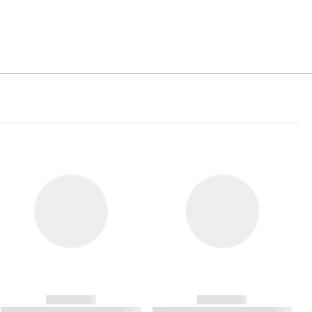
------------
------------
----------- ----------- ----------
----------- ----------- ----------