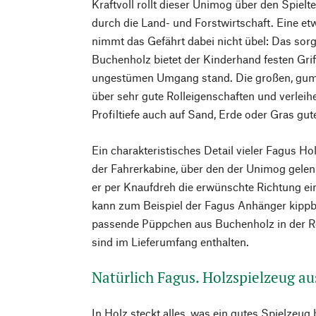
Kraftvoll rollt dieser Unimog über den Spielt
durch die Land- und Forstwirtschaft. Eine e
nimmt das Gefährt dabei nicht übel: Das sorgf
Buchenholz bietet der Kinderhand festen Grif
ungestümen Umgang stand. Die großen, gum
über sehr gute Rolleigenschaften und verle
Profiltiefe auch auf Sand, Erde oder Gras gut
Ein charakteristisches Detail vieler Fagus Ho
der Fahrerkabine, über den der Unimog gelen
er per Knaufdreh die erwünschte Richtung e
kann zum Beispiel der Fagus Anhänger kippb
passende Püppchen aus Buchenholz in der Ro
sind im Lieferumfang enthalten.
Natürlich Fagus. Holzspielzeug a
In Holz steckt alles, was ein gutes Spielzeug 