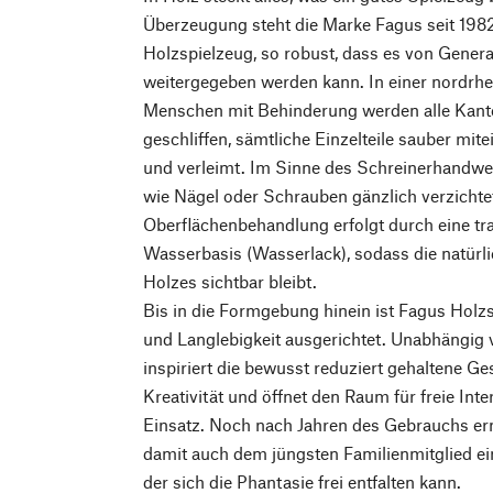
Überzeugung steht die Marke Fagus seit 198
Holzspielzeug, so robust, dass es von Gener
weitergegeben werden kann. In einer nordrhe
Menschen mit Behinderung werden alle Kant
geschliffen, sämtliche Einzelteile sauber mit
und verleimt. Im Sinne des Schreinerhandwer
wie Nägel oder Schrauben gänzlich verzicht
Oberflächenbehandlung erfolgt durch eine tr
Wasserbasis (Wasserlack), sodass die natürl
Holzes sichtbar bleibt.
Bis in die Formgebung hinein ist Fagus Holzs
und Langlebigkeit ausgerichtet. Unabhängi
inspiriert die bewusst reduziert gehaltene Ge
Kreativität und öffnet den Raum für freie Inte
Einsatz. Noch nach Jahren des Gebrauchs er
damit auch dem jüngsten Familienmitglied ein
der sich die Phantasie frei entfalten kann.