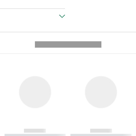
---------- --------------
------------
------------
----------- ----------- ----------
----------- ----------- ----------