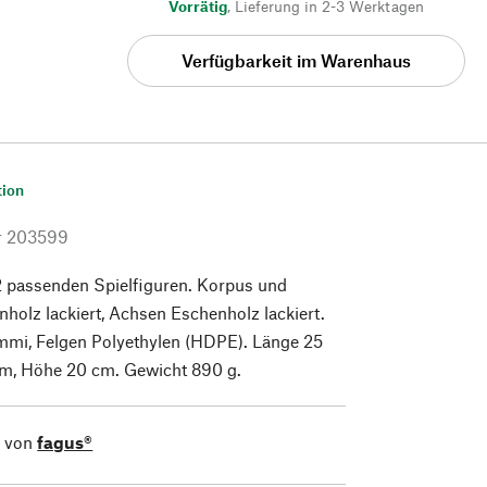
Vorrätig
,
Lieferung in 2-3 Werktagen
Verfügbarkeit im Warenhaus
tion
r
203599
2 passenden Spielfiguren. Korpus und
holz lackiert, Achsen Eschenholz lackiert.
mmi, Felgen Polyethylen (HDPE). Länge 25
 cm, Höhe 20 cm. Gewicht 890 g.
l von
fagus®