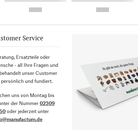
-
-
--,-- €
--,-- €
stomer Service
atung, Ersatzteile oder
sche - all Ihre Fragen und
 behandelt unser Customer
 persönlich und fundiert.
ichen uns von Montag bis
 unter der Nummer
02309
50
oder jederzeit unter
fo@manufactum.de