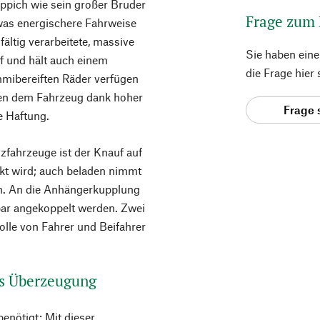
eppich wie sein großer Bruder
Frage zum
twas energischere Fahrweise
ältig verarbeitete, massive
Sie haben ein
f und hält auch einem
die Frage hier
mibereiften Räder verfügen
ihen dem Fahrzeug dank hoher
Frage 
e Haftung.
lzfahrzeuge ist der Knauf auf
kt wird; auch beladen nimmt
in. An die Anhängerkupplung
ar angekoppelt werden. Zwei
lle von Fahrer und Beifahrer
us Überzeugung
benötigt: Mit dieser