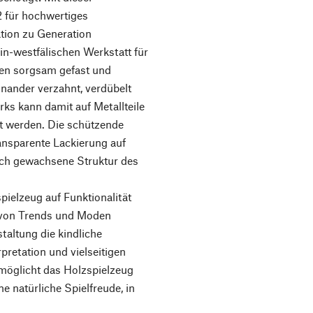
2 für hochwertiges
ation zu Generation
in-westfälischen Werkstatt für
en sorgsam gefast und
einander verzahnt, verdübelt
ks kann damit auf Metallteile
et werden. Die schützende
ansparente Lackierung auf
ich gewachsene Struktur des
pielzeug auf Funktionalität
g von Trends und Moden
staltung die kindliche
rpretation und vielseitigen
möglicht das Holzspielzeug
e natürliche Spielfreude, in