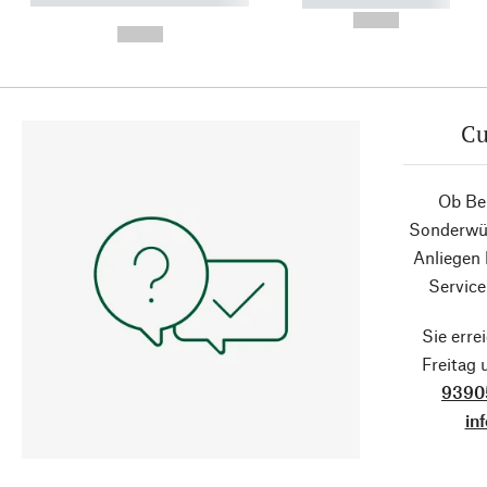
----------- -----------
-
--,-- €
--,-- €
Cu
Ob Ber
Sonderwün
Anliegen
Service
Sie erre
Freitag
9390
in