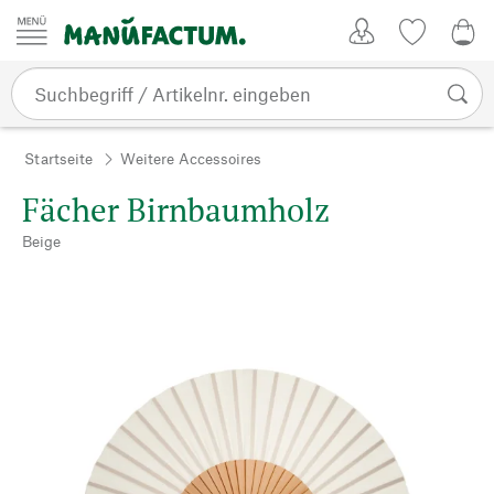
Zum Inhalt springen
Kundenkonto
Merkliste
0,0
Startseite
Weitere Accessoires
Fächer Birnbaumholz
Beige