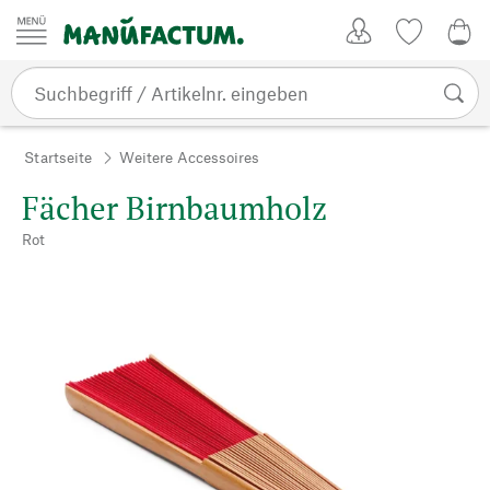
Zum Inhalt springen
Kundenkonto
Merkliste
0,0
Startseite
Weitere Accessoires
Fächer Birnbaumholz
Rot