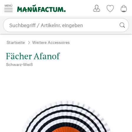
Zum Inhalt springen
Kundenkonto
Merkliste
0,0
Startseite
Weitere Accessoires
Fächer Afanof
Schwarz-Weiß