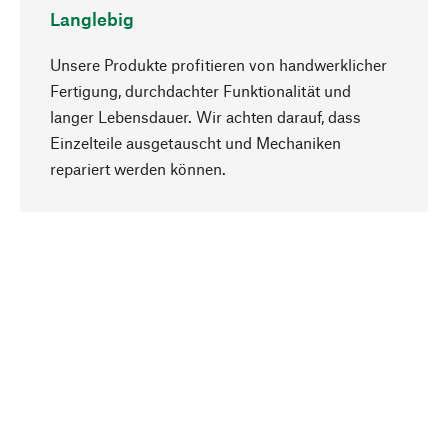
Langlebig
Unsere Produkte profitieren von handwerklicher
Fertigung, durchdachter Funktionalität und
langer Lebensdauer. Wir achten darauf, dass
Einzelteile ausgetauscht und Mechaniken
Nach oben
repariert werden können.
Bewusst
Nachhaltigkeit steht im Fokus unserer
Produktauswahl. Wir setzen auf natürliche
Inhaltsstoffe und Materialien, die gepflegt werden
können, sowie auf eine ressourcenschonende
und sozialverträgliche Produktion.