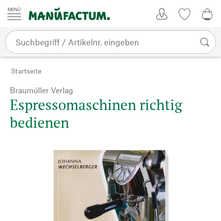
Zum Inhalt springen
Kundenkonto
Merkliste
0,0
Startseite
Braumüller Verlag
Espressomaschinen richtig
bedienen