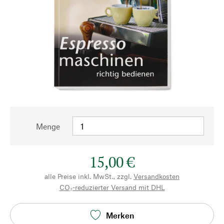
Menge
15,00 €
alle Preise inkl. MwSt., zzgl.
Versandkosten
CO₂-reduzierter Versand mit DHL
Merken