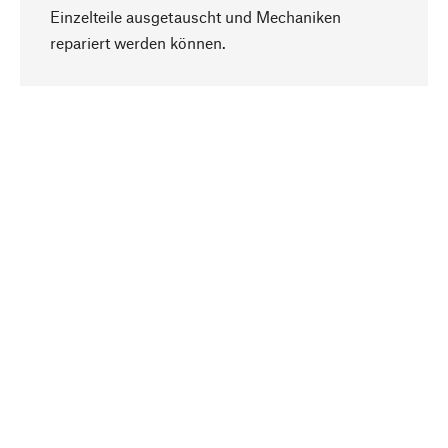
Einzelteile ausgetauscht und Mechaniken
Nach oben
repariert werden können.
Bewusst
Nachhaltigkeit steht im Fokus unserer
Produktauswahl. Wir setzen auf natürliche
Inhaltsstoffe und Materialien, die gepflegt werden
können, sowie auf eine ressourcenschonende
und sozialverträgliche Produktion.
Ausgewählt