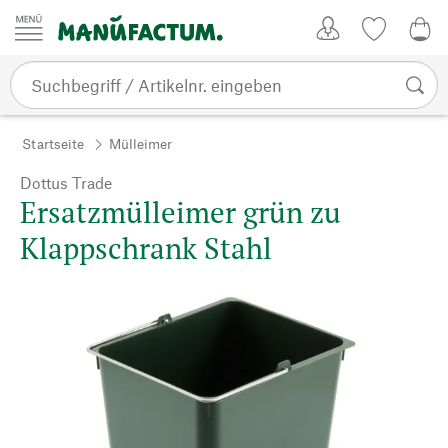
Zum Inhalt springen
Kundenkonto
Merkliste
0,0
Startseite
Mülleimer
Dottus Trade
Ersatzmülleimer grün zu
Klappschrank Stahl