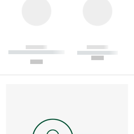
------------
------------
----------- ----------- --------
----------- -----------
---
--,-- €
--,-- €