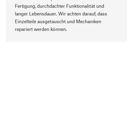
Fertigung, durchdachter Funktionalität und
langer Lebensdauer. Wir achten darauf, dass
Einzelteile ausgetauscht und Mechaniken
Nach oben
repariert werden können.
Bewusst
Nachhaltigkeit steht im Fokus unserer
Produktauswahl. Wir setzen auf natürliche
Inhaltsstoffe und Materialien, die gepflegt werden
können, sowie auf eine ressourcenschonende
und sozialverträgliche Produktion.