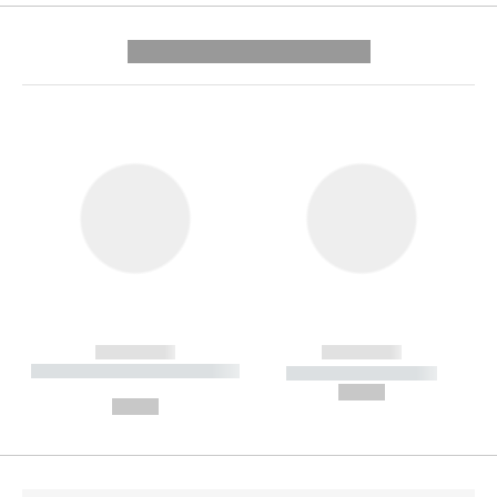
---------- --------------
------------
------------
----------- ----------- --------
----------- -----------
---
--,-- €
--,-- €