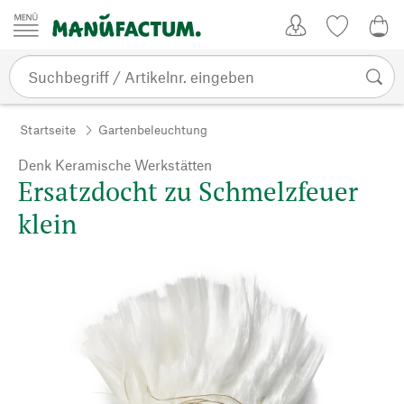
Zum Inhalt springen
Kundenkonto
Merkliste
0,0
Startseite
Gartenbeleuchtung
Denk Keramische Werkstätten
Ersatzdocht zu Schmelzfeuer
klein