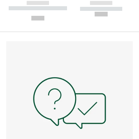
------------
------------
----------- ----------- --------
----------- -----------
---
--,-- €
--,-- €