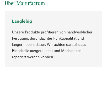
Über Manufactum
Langlebig
Unsere Produkte profitieren von handwerklicher
Fertigung, durchdachter Funktionalität und
langer Lebensdauer. Wir achten darauf, dass
Einzelteile ausgetauscht und Mechaniken
Nach oben
repariert werden können.
Bewusst
Nachhaltigkeit steht im Fokus unserer
Produktauswahl. Wir setzen auf natürliche
Inhaltsstoffe und Materialien, die gepflegt werden