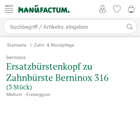
Zum Inhalt springen
Kundenkonto
Merkliste
0,0
Startseite
Zahn- & Mundpflege
berninox
Ersatzbürstenkopf zu
Zahnbürste Berninox 316
(3 Stück)
Medium - Eisberggrün