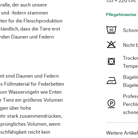
155 × 220 cm. 
raße, der auch unsere
n und -federn stammen
Pflegehinweise 
ten für die Fleischproduktion
tändlich, dass die Tiere erst
Schon
lenden Daunen und Federn
Nicht 
Trockn
Temper
eit sind Daunen und Federn
Bügeln
ls Füllmaterial für Federbetten
Bügele
n von Wasservögeln wie Enten
Profes
r Tiere ein größeres Volumen
Perchl
fügen über hohe
schone
 sehr stark zusammendrücken,
ursprüngliches Volumen, wenn
hfähigkeit reicht kein
Weitere Artike