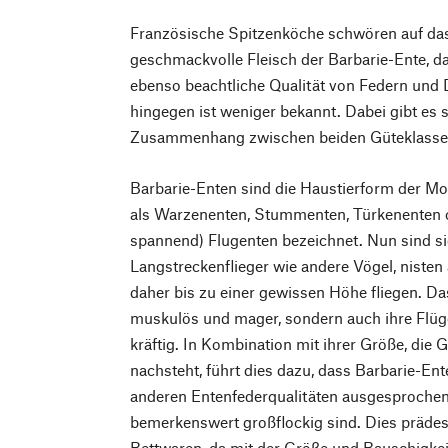
Französische Spitzenköche schwören auf das
geschmackvolle Fleisch der Barbarie-Ente, da
ebenso beachtliche Qualität von Federn und
hingegen ist weniger bekannt. Dabei gibt es 
Zusammenhang zwischen beiden Güteklass
Barbarie-Enten sind die Haustierform der 
als Warzenenten, Stummenten, Türkenenten od
spannend) Flugenten bezeichnet. Nun sind si
Langstreckenflieger wie andere Vögel, niste
daher bis zu einer gewissen Höhe fliegen. Da
muskulös und mager, sondern auch ihre Flüg
kräftig. In Kombination mit ihrer Größe, die
nachsteht, führt dies dazu, dass Barbarie-En
anderen Entenfederqualitäten ausgesproche
bemerkenswert großflockig sind. Dies prädes
Bettwaren, da mit der Größe und Bauschigkei