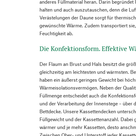
anderes Füllmaterial heran. Darin begründet li
halten und auch auszutauschen, denn die Luf
Verästelungen der Daune sorgt für thermische
gewünschte Wärme. Zudem transportiert sie, i
Feuchtigkeit ab.
Die Konfektionsform. Effektive 
Der Flaum an Brust und Hals besitzt die größ
gleichzeitig am leichtesten und wärmsten. Be
haben ein äußerst geringes Gewicht bei höc
Wärmeisolationsvermögen. Neben der Qualitä
Füllmenge entscheidet auch die Konfektionsf
und der Verarbeitung der Innenstege – über 
Bettdecke. Unsere Kassettendecken untersch
Füllgewicht und der Kassettenanzahl. Dabei gi
wärmer und je mehr Kassetten, desto anschm
Zwischen Ober- und Unterstoff jeder Kassette 