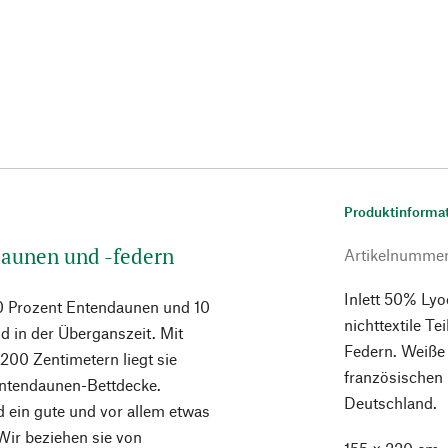
Produktinforma
daunen und -federn
Artikelnumme
Inlett 50% Lyo
0 Prozent Entendaunen und 10
nichttextile T
 in der Überganszeit. Mit
Federn. Weiße
200 Zentimetern liegt sie
französischen B
Entendaunen-Bettdecke.
Deutschland.
 ein gute und vor allem etwas
Wir beziehen sie von