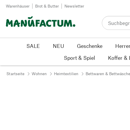
Zum Inhalt springen
Warenhäuser
Brot & Butter
Newsletter
SALE
NEU
Geschenke
Herre
Sport & Spiel
Koffer &
Startseite
Wohnen
Heimtextilien
Bettwaren & Bettwäsch