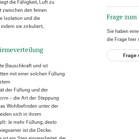
egt die Fähigkeit, Luft zu
t zwischen den feinen
Frage zum
 Isolation und die
ndem sie zirkuliert,
Sie haben ein
die Frage hier
Wärmeverteilung
Frage 
te Bauschkraft und ist
tten mit einer solchen Füllung
hstem
t der Füllung und der
orm – die Art der Steppung
das Wohlbefinden unter der
eiden sich in ihrem
lt: Je mehr Füllung, desto
iegsamer ist die Decke.
ist ein Steg eingearbeitet, der