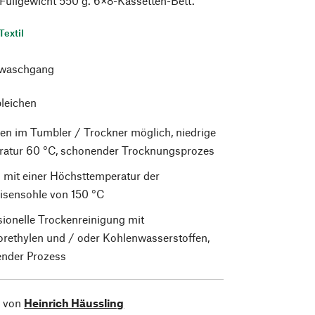
Füllgewicht 550 g. 6×8-Kassetten-Bett.
Textil
waschgang
bleichen
en im Tumbler / Trockner möglich, niedrige
atur 60 °C, schonender Trocknungsprozes
 mit einer Höchsttemperatur der
isensohle von 150 °C
sionelle Trockenreinigung mit
orethylen und / oder Kohlenwasserstoffen,
nder Prozess
l von
Heinrich Häussling