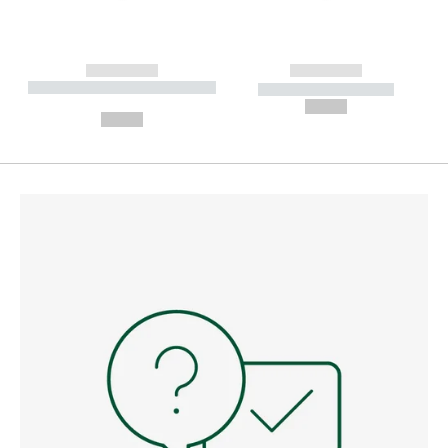
------------
------------
----------- ----------- --------
----------- -----------
---
--,-- €
--,-- €