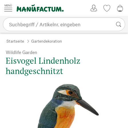
Zum Inhalt springen
Kundenkonto
Merkliste
0,0
Startseite
Gartendekoration
Wildlife Garden
Eisvogel Lindenholz
handgeschnitzt