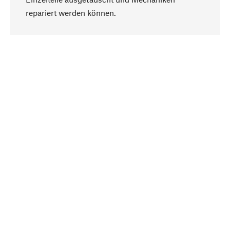
Nach oben
repariert werden können.
Bewusst
Nachhaltigkeit steht im Fokus unserer
Produktauswahl. Wir setzen auf natürliche
Inhaltsstoffe und Materialien, die gepflegt werden
können, sowie auf eine ressourcenschonende
und sozialverträgliche Produktion.
Ausgewählt
Als Ihr kompetenter Partner arbeiten wir