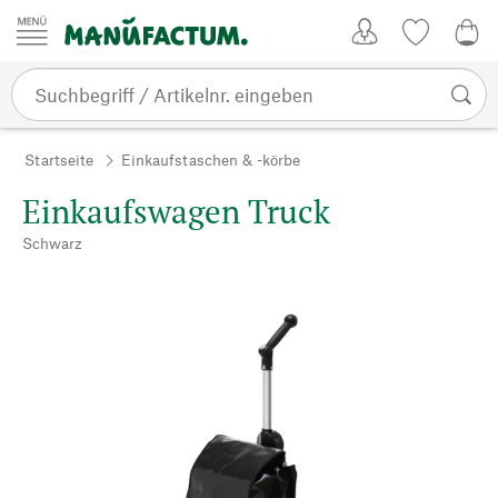
Zum Inhalt springen
Kundenkonto
Merkliste
0,0
Startseite
Einkaufstaschen & -körbe
Einkaufswagen Truck
Schwarz