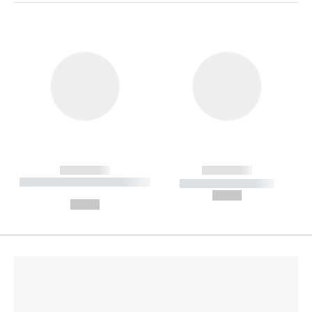
------------
------------
----------- ----------- --------
----------- -----------
---
--,-- €
--,-- €