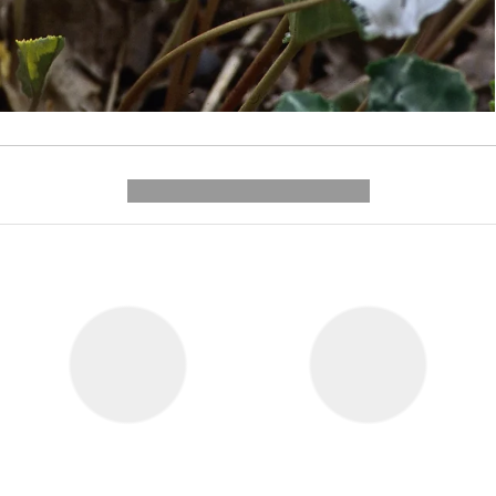
---------- --------------