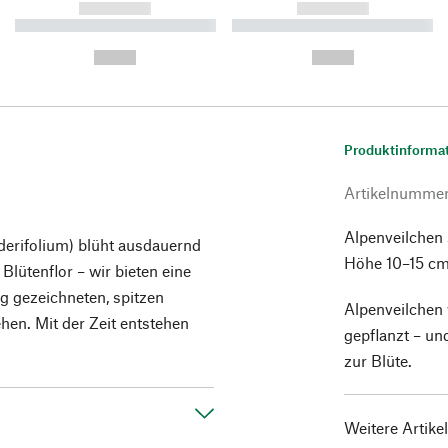
------------
------------
----------- ----------- ----------
----------- ----------- ----------
-
-
--,-- €
--,-- €
Produktinforma
Artikelnumme
Alpenveilchen 
derifolium) blüht ausdauernd
Höhe 10–15 cm.
Blütenflor – wir bieten eine
ig gezeichneten, spitzen
Alpenveilchen 
hen. Mit der Zeit entstehen
gepflanzt – u
zur Blüte.
Weitere Artike