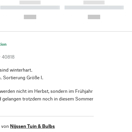
------------
------------
----------- ----------- ----------
----------- ----------- ----------
- -----------
-
--,-- €
--,-- €
tion
r
40818
sind winterhart.
 Sortierung Größe I.
werden nicht im Herbst, sondern im Frühjahr
nd gelangen trotzdem noch in diesem Sommer
l von
Nijssen Tuin & Bulbs