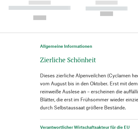
------------
------------
----------- ----------- ----------
----------- -----------
-
--,-- €
--,-- €
Allgemeine Informationen
Zierliche Schönheit
Dieses zierliche Alpenveilchen (Cyclamen he
vom August bis in den Oktober. Erst mit dem 
reinweiße Auslese an – erscheinen die auffäll
Blätter, die erst im Frühsommer wieder einzie
durch Selbstaussaat größere Bestände.
Verantwortlicher Wirtschaftsakteur für die EU