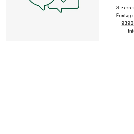
Sie erre
Freitag
9390
in