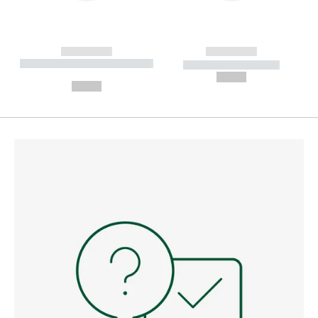
------------
------------
----------- ----------- --------
----------- -----------
---
--,-- €
--,-- €