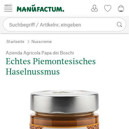
Zum Inhalt springen
Kundenkonto
Merkliste
0,0
Startseite
Nusscreme
Azienda Agricola Papa dei Boschi
Echtes Piemontesisches
Haselnussmus