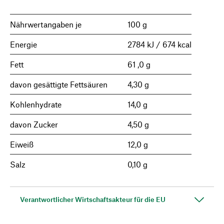
Nährwertangaben je
100 g
Energie
2784 kJ / 674 kcal
Fett
61 ,0 g
davon gesättigte Fettsäuren
4,30 g
Kohlenhydrate
14,0 g
davon Zucker
4,50 g
Eiweiß
12,0 g
Salz
0,10 g
Verantwortlicher Wirtschaftsakteur für die EU