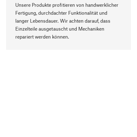
Unsere Produkte profitieren von handwerklicher
Fertigung, durchdachter Funktionalität und
langer Lebensdauer. Wir achten darauf, dass
Einzelteile ausgetauscht und Mechaniken
Nach oben
repariert werden können.
Bewusst
Nachhaltigkeit steht im Fokus unserer
Produktauswahl. Wir setzen auf natürliche
Inhaltsstoffe und Materialien, die gepflegt werden
können, sowie auf eine ressourcenschonende
und sozialverträgliche Produktion.