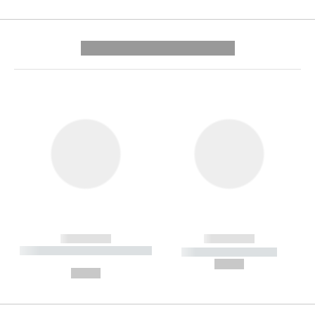
---------- --------------
------------
------------
----------- ----------- --------
----------- -----------
---
--,-- €
--,-- €