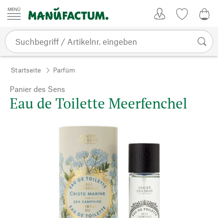
Zum Inhalt springen
Kundenkonto
Merkliste
0,0
Startseite
Parfüm
Panier des Sens
Eau de Toilette Meerfenchel