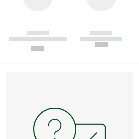
------------
------------
----------- ----------- --------
----------- -----------
---
--,-- €
--,-- €