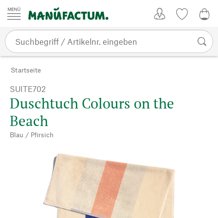
Zum Inhalt springen
Kundenkonto
Merkliste
0,0
Startseite
SUITE702
Duschtuch Colours on the
Beach
Blau / Pfirsich