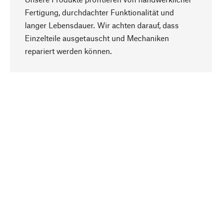
Fertigung, durchdachter Funktionalität und
langer Lebensdauer. Wir achten darauf, dass
Einzelteile ausgetauscht und Mechaniken
Nach oben
repariert werden können.
Bewusst
Nachhaltigkeit steht im Fokus unserer
Produktauswahl. Wir setzen auf natürliche
Inhaltsstoffe und Materialien, die gepflegt werden
können, sowie auf eine ressourcenschonende
und sozialverträgliche Produktion.