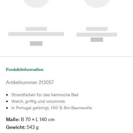
------------
------------
----------- ----------- --------
----------- -----------
---
--,-- €
--,-- €
Produktinformation
Artikelnummer
213057
Strandfarben für das heimische Bad
Weich, griffig und voluminös
In Portugal gefertigt, 100 % Bio-Baumwolle
Maße:
B 70 × L 140 cm
Gewicht:
543 g