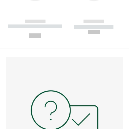
------------
------------
----------- ----------- --------
----------- -----------
---
--,-- €
--,-- €