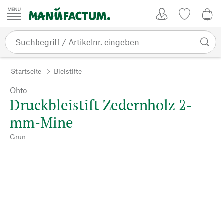
Zum Inhalt springen
Kundenkonto
Merkliste
0,0
Startseite
Bleistifte
Ohto
Druckbleistift Zedernholz 2-
mm-Mine
Grün